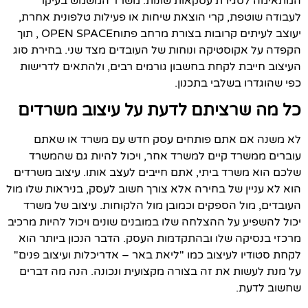
המתאימה לסגירת עסקאות שונות. משרד המשמש בעיקר
לעבודה שוטפת, קרי הוצאת שיחות או פעילות טלפונית אחרת,
יעוצב לעיתים קרובות בצורת מרחב פתוחOPEN SPACE , תוך
הקפדה על אקוסטיקה ונוחות של העובדים מצד שני. בחירת סוג
העיצוב חייבת לקחת בחשבון גורמים רבים, ולהתאים לדרישות
כפי שהוגדרו בשלבי בתכנון.
כל מה שרציתם לדעת על עיצוב משרדים
לא משנה אם אתם פותחים עסק חדש עם משרד או שאתם
עוברים ממשרד קיים למשרד אחר, ויכול להיות גם שהמשרד
שלכם הוא משרד ביתי, אתם חייבים לעצב אותו. עיצוב משרדים
הוא לא עניין של בחירה אלא צורך חשוב לעסק, בניראות שלו מול
העובדים, מול הספקים וכמובן מול הלקוחות. עיצוב של משרד
יכול להשפיע על ההצלחה שלו במובנים שונים ויכול להיות מרכיב
מרכזי בנסיקה שלו ובהתקדמות העסק. הדבר הנכון ביותר הוא
לקחת סטודיו לעיצוב כמו "ליאת באר – אדריכלות ועיצוב פנים"
על מנת לעשות את זה בצורה מקצועית ונכונה. הנה מה דברים
שחשוב לדעת.