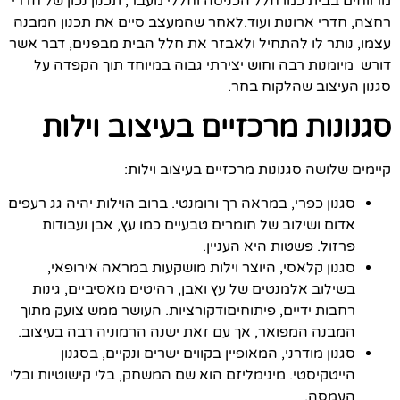
מרווחים בבית כמו חלל הכניסה וחללי מעבר, תכנון נכון של חדרי
רחצה, חדרי ארונות ועוד.לאחר שהמעצב סיים את תכנון המבנה
עצמו, נותר לו להתחיל ולאבזר את חלל הבית מבפנים, דבר אשר
דורש מיומנות רבה וחוש יצירתי גבוה במיוחד תוך הקפדה על
סגנון העיצוב שהלקוח בחר.
סגנונות מרכזיים בעיצוב וילות
קיימים שלושה סגנונות מרכזיים בעיצוב וילות:
סגנון כפרי, במראה רך ורומנטי. ברוב הוילות יהיה גג רעפים
אדום ושילוב של חומרים טבעיים כמו עץ, אבן ועבודות
פרזול. פשטות היא העניין.
סגנון קלאסי, היוצר וילות מושקעות במראה אירופאי,
בשילוב אלמנטים של עץ ואבן, רהיטים מאסיביים, גינות
רחבות ידיים, פיתוחיםודקורציות. העושר ממש צועק מתוך
המבנה המפואר, אך עם זאת ישנה הרמוניה רבה בעיצוב.
סגנון מודרני, המאופיין בקווים ישרים ונקיים, בסגנון
הייטקיסטי. מינימליזם הוא שם המשחק, בלי קישוטיות ובלי
העמסה.